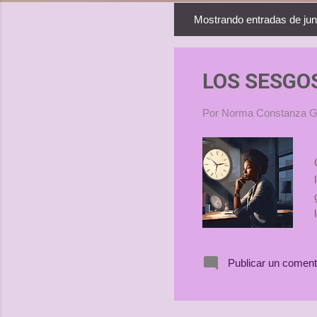
Mostrando entradas de jun
E
n
t
LOS SESGOS
r
a
Por Norma Constanza
d
a
s
Publicar un coment