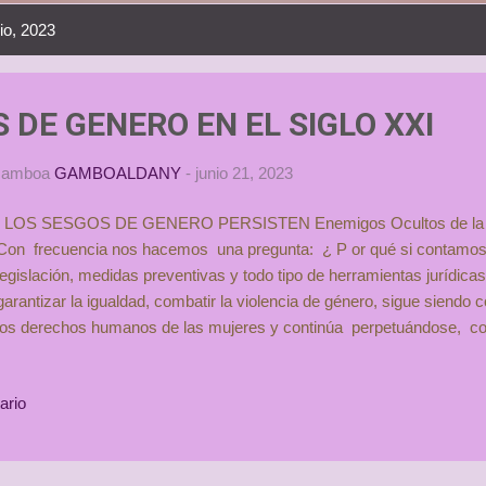
io, 2023
 DE GENERO EN EL SIGLO XXI
 Gamboa
GAMBOALDANY
-
junio 21, 2023
LOS SESGOS DE GENERO PERSISTEN Enemigos Ocultos de la
Con frecuencia nos hacemos una pregunta: ¿ P or qué si contamos 
legislación, medidas preventivas y todo tipo de herramientas jurídicas
garantizar la igualdad, combatir la violencia de género, sigue siendo 
los derechos humanos de las mujeres y continúa perpetuándose, c
importar edad, raza, ni nacionalidad? Para responderla, creo que 
problema con otros lentes. Y, propongo poner el foco en el sistema
ario
negar que a las mujeres se les sigue viendo como ciudadanas de se
una sociedad donde abundan normas sociales con prejuicios hacia el
preconcebidas implantadas, es decir, persisten normas sociales con 