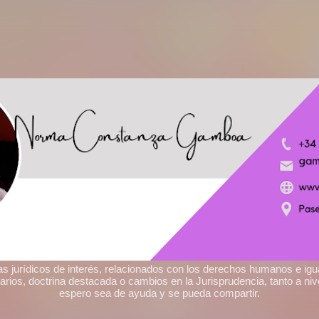
Ir al contenido principal
as jurídicos de interés, relacionados con los derechos humanos e ig
varios, doctrina destacada o cambios en la Jurisprudencia, tanto a n
espero sea de ayuda y se pueda compartir.