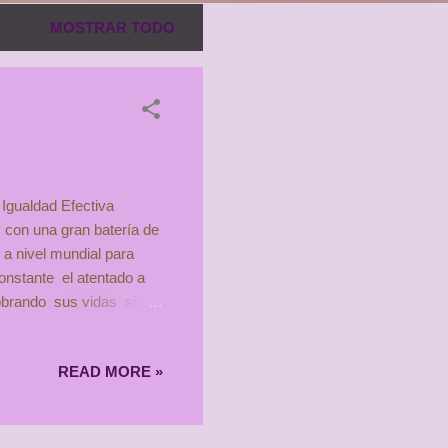
MOSTRAR TODO
 Igualdad Efectiva
con una gran batería de
 a nivel mundial para
constante el atentado a
obrando sus vidas sin
debemos abordar el
 de valores. No se puede
READ MORE »
gunda, que vivimos en
las e ideas
sesgos ...