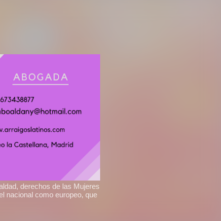
ualdad, derechos de las Mujeres
ivel nacional como europeo, que